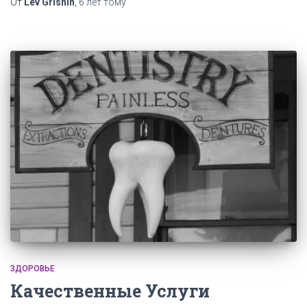
От
Lev Grishin
,
6 лет
тому
ЗДОРОВЬЕ
Качественные Услуги