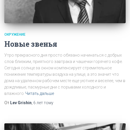
ОКРУЖЕНИЕ
Новые звенья
Утро прекрасного дня просто обязано начинаться с добрых
слов близким, приятного завтрака и чашечки горячего кофе.
Сегодня солнце за окном компенсирует стремительное
понижение температуры воздуха на улице, а это значит что
дома на удаленном рабочем месте еще уютнее и веселее, чем в
дождливые, пасмурные дни с порывами холодного и
влажного
Читать дальше
От
Lev Grishin
,
6 лет
тому