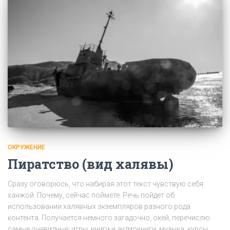
ОКРУЖЕНИЕ
Пиратство (вид халявы)
Сразу оговорюсь, что набирая этот текст чувствую себя
ханжой. Почему, сейчас поймете. Речь пойдет об
использовании халявных экземпляров разного рода
контента. Получается немного загадочно, окей, перечислю
самые очевидные: игры, книги и аудиокниги, музыка, курсы,