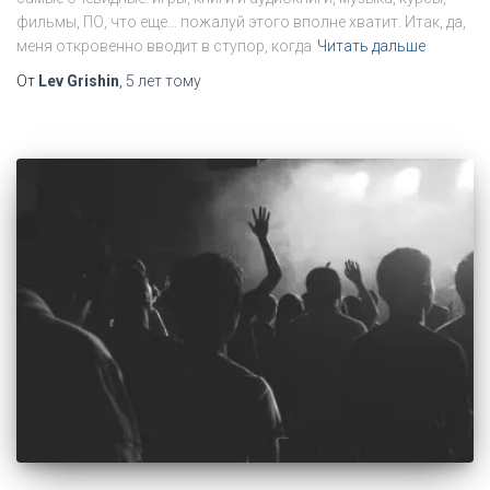
фильмы, ПО, что еще… пожалуй этого вполне хватит. Итак, да,
меня откровенно вводит в ступор, когда
Читать дальше
От
Lev Grishin
,
5 лет
тому