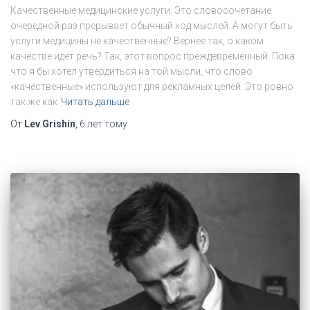
Качественные медицинские услуги. Это словосочетание
очередной раз прерывает обычный ход мыслей. А могут быть
услуги медицины не качественные? Вернее так, о каком
качестве идет речь? Так, этот вопрос преждевременный. Пока
что я бы хотел утвердиться на той мысли, что слово
«качественные» используют для рекламных целей. Это ровно
так же как
Читать дальше
От
Lev Grishin
,
6 лет
тому