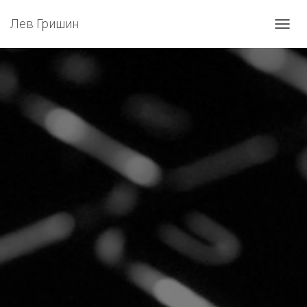
Лев Гришин
П
Е
Р
Е
К
Л
Ю
Ч
И
Т
Ь
Н
А
В
И
Г
А
Ц
И
Ю