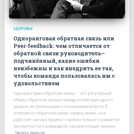
ЗДОРОВЬЕ
Одноранговая обратная связь или
Peer-feedback: чем отличается от
обратной связи руководитель–
подчинённый, какие ошибки
неизбежны и как внедрить ее так,
чтобы команда пользовалась им с
удовольствием
Одноранговая обратная связь — это регулярный
обмен обратной связью между коллегами одного
уровня, не связанными отношениями власти. В
отличие от обратной связи «сверху вниз», она
работает как инструмент горизонтального развития
экспертности и командной саморегуляции: именно
Читать дальше