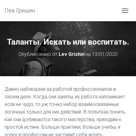
Лев Гришин
П
Е
Р
Е
К
Таланты. Искать или воспитать.
Л
Ю
Опубликовано от
Lev Grishin
на
13/01/2020
Ч
И
Т
Ь
Н
А
Давно наблюдали за работой профессионалов в
В
своем деле. Когда они заняты, их работа напоминает
И
Г
если не чудо, то уж точно набор взаимосвязанных
А
логичных только для них действий. В попытках понять,
Ц
как они добиваются такого мастерства, приходим к
И
Ю
простой истине. Больше практики, больше учебы, и
успех в профессии не заставит себя ждать.