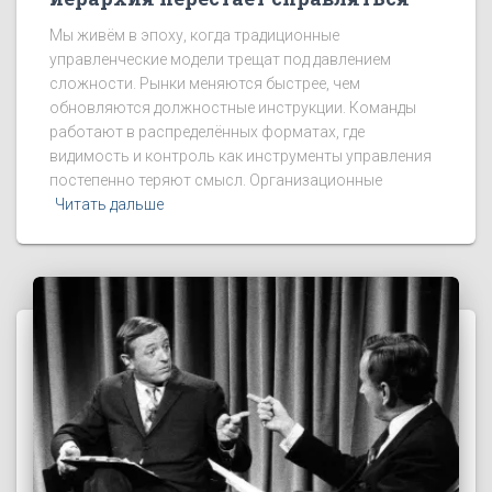
Мы живём в эпоху, когда традиционные
управленческие модели трещат под давлением
сложности. Рынки меняются быстрее, чем
обновляются должностные инструкции. Команды
работают в распределённых форматах, где
видимость и контроль как инструменты управления
постепенно теряют смысл. Организационные
Читать дальше