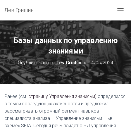
Лев Гришин
П
Е
Р
Е
К
Базы данных по управлению
Л
Ю
знаниями
Ч
И
Опубликовано от
Lev Grishin
на
14/05/2024
Т
Ь
Н
А
В
И
Ранее (см.
страницу Управления знаниями)
определился
Г
с темой последующих активностей и предложил
А
Ц
рассматривать огромный сегмент навыков
И
специалиста анализа — Управление знаниями — «в
Ю
схеме» SFIA. Сегодня речь пойдет о БД управления