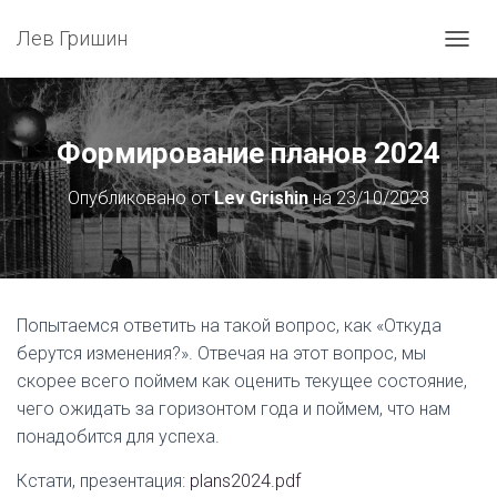
Лев Гришин
П
Е
Р
Е
К
Формирование планов 2024
Л
Ю
Опубликовано от
Lev Grishin
на
23/10/2023
Ч
И
Т
Ь
Н
А
Попытаемся ответить на такой вопрос, как «Откуда
В
берутся изменения?». Отвечая на этот вопрос, мы
И
Г
скорее всего поймем как оценить текущее состояние,
А
чего ожидать за горизонтом года и поймем, что нам
Ц
понадобится для успеха.
И
Ю
Кстати, презентация:
plans2024.pdf