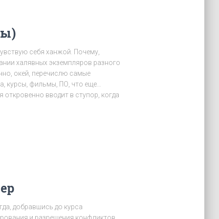
вы)
чувствую себя ханжой. Почему,
вании халявных экземпляров разного
чно, окей, перечислю самые
а, курсы, фильмы, ПО, что еще…
ня откровенно вводит в ступор, когда
ер
гда, добравшись до курса
ирования и разрешения конфликтов.