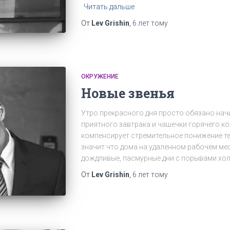
Читать дальше
От
Lev Grishin
,
6 лет
тому
ОКРУЖЕНИЕ
Новые звенья
Утро прекрасного дня просто обязано нач
приятного завтрака и чашечки горячего ко
компенсирует стремительное понижение тем
значит что дома на удаленном рабочем мест
дождливые, пасмурные дни с порывами хо
От
Lev Grishin
,
6 лет
тому