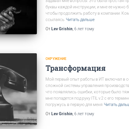
задавал мне вопросы. Это была простая п
буквы каждой инструкции, и мне ее нужно 
чтобы продолжить работу в компании. Ком
ссылаясь
Читать дальше
От
Lev Grishin
,
6 лет
тому
ОКРУЖЕНИЕ
Трансформация
Мой первый опыт работы в ИТ включал в 
сложной системы управления производство
что появлялись ошибки, которые было тяже
мне попадется под руку ITIL v.2 с его терми
погружусь в первую для меня
Читать даль
От
Lev Grishin
,
6 лет
тому