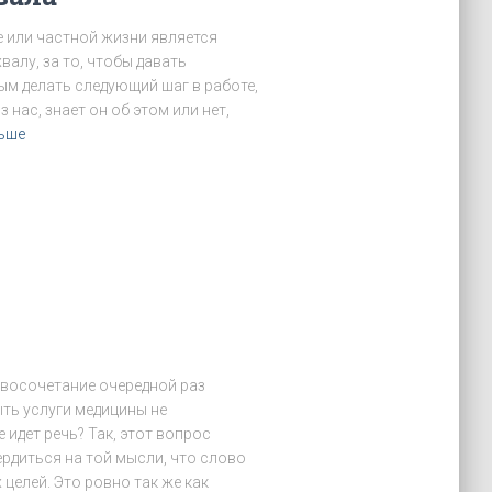
 или частной жизни является
валу, за то, чтобы давать
м делать следующий шаг в работе,
 нас, знает он об этом или нет,
ьше
и
овосочетание очередной раз
ть услуги медицины не
 идет речь? Так, этот вопрос
ердиться на той мысли, что слово
целей. Это ровно так же как