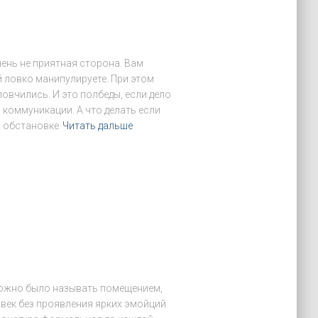
чень не приятная сторона. Вам
 ловко манипулируете. При этом
ловчились. И это полбеды, если дело
 коммуникации. А что делать если
й обстановке
Читать дальше
можно было называть помещением,
овек без проявления ярких эмойций