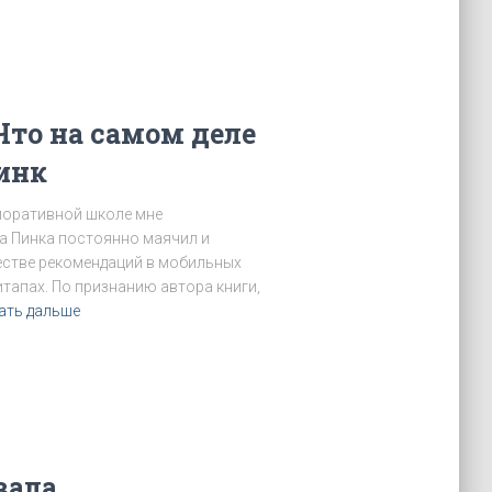
Что на самом деле
инк
орпоративной школе мне
а Пинка постоянно маячил и
честве рекомендаций в мобильных
итапах. По признанию автора книги,
ать дальше
вала