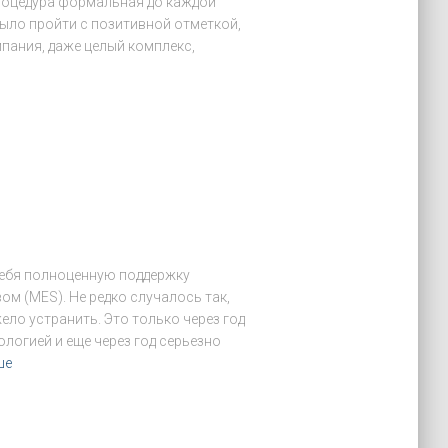
роцедура формальная до каждой
было пройти с позитивной отметкой,
пания, даже целый комплекс,
себя полноценную поддержку
м (MES). Не редко случалось так,
ло устранить. Это только через год
нологией и еще через год серьезно
ше