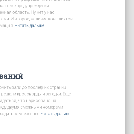
вал теме предупреждения
енная область. Ну нет у нас
ами. И второе, наличие конфликтов
маци в
Читать дальше
ований
 дочитывали до последних страниц
, решали кроссворды и загадки. Еще
адаться, что нарисовано на
между двумя смежными номерами
сходиться увереннее
Читать дальше