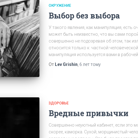
ОКРУЖЕНИЕ
Выбор без выбора
У такого явления, как манипуляция, есть о
может быть неизвестно, что вы сами порой
совершенно не подозревая об этом, так из
относится только к частной человеческой
манипуляция используется вами в рабоче
От
Lev Grishin
,
6 лет
тому
ЗДОРОВЬЕ
Вредные привычки
Совершенно неуютный кабинет, если это 
скорее, каморка. Сухой, морщинистый чел