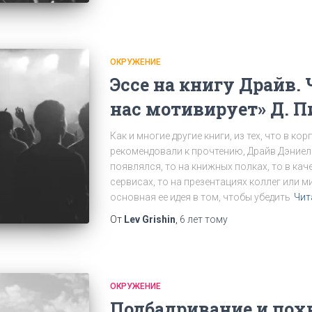
ОКРУЖЕНИЕ
Эссе на книгу Драйв. 
нас мотивирует» Д. П
Как и многие другие книги, из тех, что в к
рекомендовали к прочтению, Драйв Дэниел
появлялся, то на книжных полках, то в ка
сервисах, то на презентациях коллег или м
основная ее идея в том, чтобы убедить
Чит
От
Lev Grishin
,
6 лет
тому
ОКРУЖЕНИЕ
Подбадривание и пох