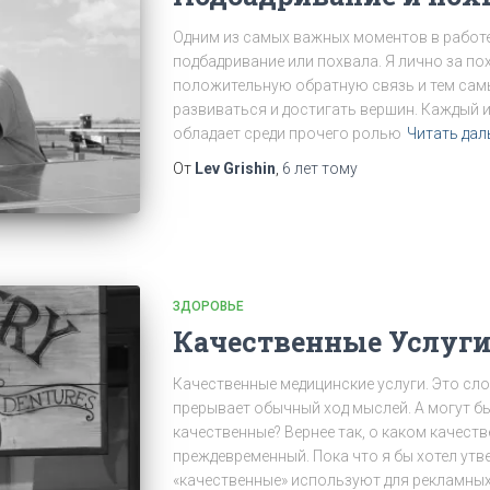
Одним из самых важных моментов в работе
подбадривание или похвала. Я лично за пох
положительную обратную связь и тем самы
развиваться и достигать вершин. Каждый из
обладает среди прочего ролью
Читать дал
От
Lev Grishin
,
6 лет
тому
ЗДОРОВЬЕ
Качественные Услуг
Качественные медицинские услуги. Это сл
прерывает обычный ход мыслей. А могут бы
качественные? Вернее так, о каком качестве
преждевременный. Пока что я бы хотел утв
«качественные» используют для рекламных 