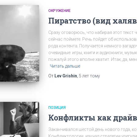
ОКРУЖЕНИЕ
Пиратство (вид халя
Сразу оговорюсь, что набирая этот текст 
сейчас поймете. Речь пойдет об использо
рода контента. Получается немного загадо
очевидные: игры, книги и аудиокниги, музык
пожалуй этого вполне хватит. Итак, да, ме
Читать дальше
От
Lev Grishin
,
5 лет
тому
ПОЗИЦИЯ
Конфликты как драйв
Заканчивался шестой день нового года, ко
Конфликтологии, изучал стратегии урегул