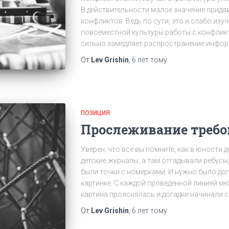
В действительности малое значение прида
конфликтов. Ведь по сути, это и слабо изуч
повсеместной культуры работы с конфликт
сильно замедляет распространение инфор
От
Lev Grishin
,
6 лет
тому
ПОЗИЦИЯ
Прослеживание треб
Уверен, что все вы помните, как в юности
детские журналы, а там отгадывали ребусы
были точки с номерками. И нужно было дог
картинке. С каждой проведенной линией 
картина прояснялась и догадки начинали 
От
Lev Grishin
,
6 лет
тому