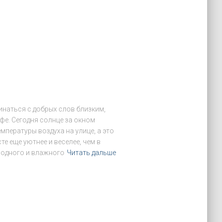
инаться с добрых слов близким,
фе. Сегодня солнце за окном
пературы воздуха на улице, а это
е еще уютнее и веселее, чем в
лодного и влажного
Читать дальше