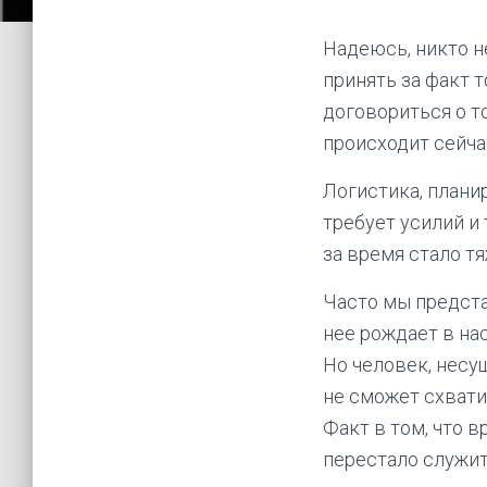
Надеюсь, никто н
принять за факт т
договориться о то
происходит сейча
Логистика, плани
требует усилий и 
за время стало тя
Часто мы предста
нее рождает в на
Но человек, несу
не сможет схватит
Факт в том, что 
перестало служит