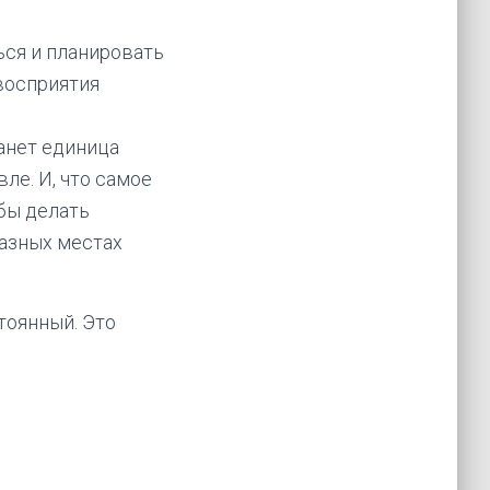
ся и планировать
 восприятия
танет единица
ле. И, что самое
 бы делать
разных местах
тоянный. Это