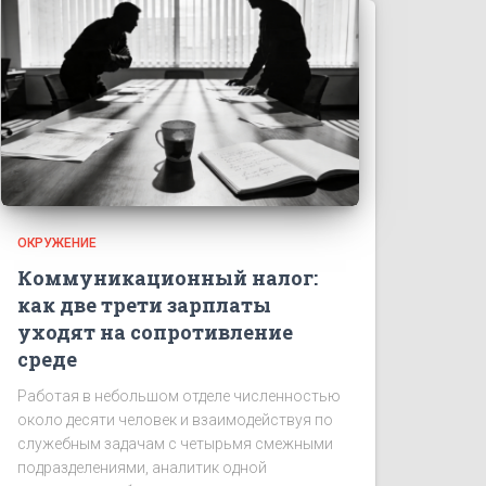
ОКРУЖЕНИЕ
Коммуникационный налог:
как две трети зарплаты
уходят на сопротивление
среде
Работая в небольшом отделе численностью
около десяти человек и взаимодействуя по
служебным задачам с четырьмя смежными
подразделениями, аналитик одной