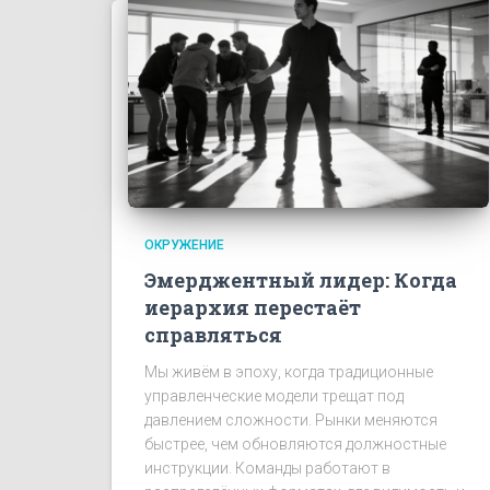
ОКРУЖЕНИЕ
Эмерджентный лидер: Когда
иерархия перестаёт
справляться
Мы живём в эпоху, когда традиционные
управленческие модели трещат под
давлением сложности. Рынки меняются
быстрее, чем обновляются должностные
инструкции. Команды работают в