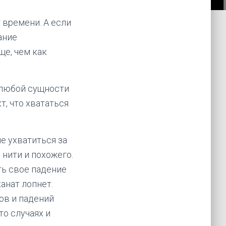
 времени. А если
ание
ще, чем как
 любой сущности
т, что хвататься
е ухватиться за
 нити и похожего.
ть свое падение
анат лопнет.
ов и падений
то случаях и