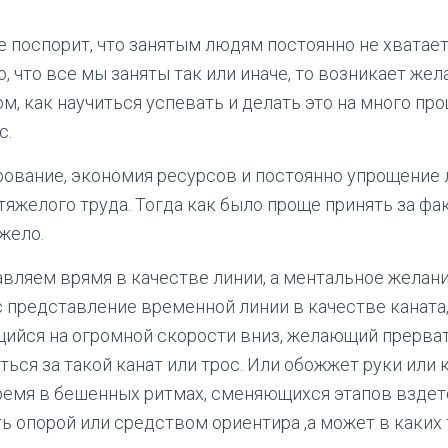
е поспорит, что занятым людям постоянно не хватает
о, что все мы заняты так или иначе, то возникает жел
м, как научиться успевать и делать это на много про
с.
рование, экономия ресурсов и постоянно упрощение
тяжелого труда. Тогда как было проще принять за фак
жело.
вляем врямя в качестве линии, а ментальное желани
с представление временной линии в качестве каната,
щийся на огромной скорости вниз, желающий прерва
ься за такой канат или трос. Или обожжет руки или к
время в бешенных ритмах, сменяющихся этапов вздет
ь опорой или средством ориентира ,а может в каких 