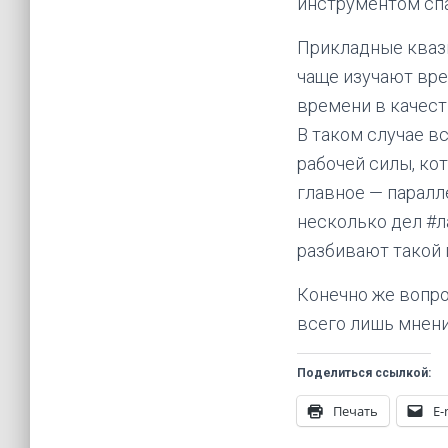
инструментом сп
Прикладные кваз
чаще изучают вре
времени в качест
В таком случае в
рабочей силы, ко
главное — паралл
несколько дел #л
разбивают такой 
Конечно же вопро
всего лишь мнение
Поделиться ссылкой:
Печать
E-