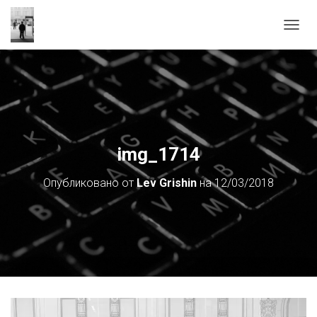
П
Е
Р
Е
К
Л
Ю
Ч
И
img_1714
Т
Ь
Опубликовано от
Lev Grishin
на
12/03/2018
Н
А
В
И
Г
А
Ц
И
Ю