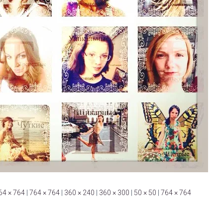
64 × 764
|
764 × 764
|
360 × 240
|
360 × 300
|
50 × 50
|
764 × 764