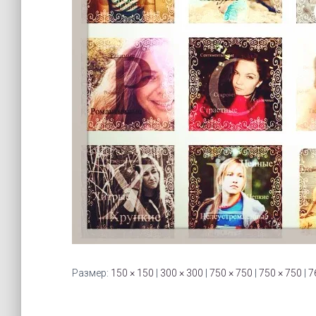
Размер:
150 × 150
|
300 × 300
|
750 × 750
|
750 × 750
|
7