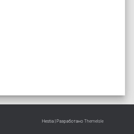
Hestia | Разработано
ThemeIsle