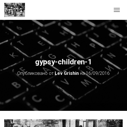
П
Е
Р
Е
К
Л
Ю
Ч
И
gypsy-children-1
Т
Ь
Опубликовано от
Lev Grishin
на
16/09/2016
Н
А
В
И
Г
А
Ц
И
Ю