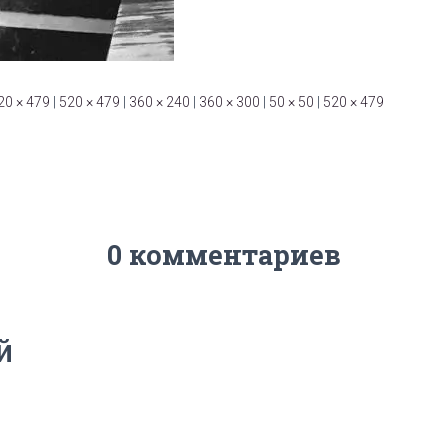
20 × 479
|
520 × 479
|
360 × 240
|
360 × 300
|
50 × 50
|
520 × 479
0 комментариев
й