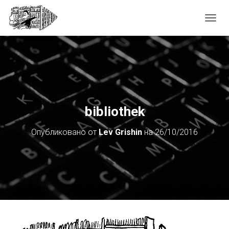
П
Е
Р
Е
К
Л
Ю
Ч
И
bibliothek
Т
Ь
Опубликовано от
Lev Grishin
на
26/10/2016
Н
А
В
И
Г
А
Ц
И
Ю