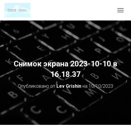
П
Е
Р
Е
К
Л
Ю
Ч
И
Снимок экрана 2023-10-10 в
Т
Ь
16.18.37
Н
А
Опубликовано от
Lev Grishin
на
10/10/2023
В
И
Г
А
Ц
И
Ю