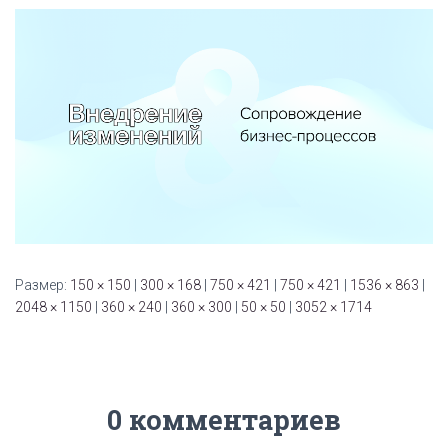
Размер:
150 × 150
|
300 × 168
|
750 × 421
|
750 × 421
|
1536 × 863
|
2048 × 1150
|
360 × 240
|
360 × 300
|
50 × 50
|
3052 × 1714
0 комментариев