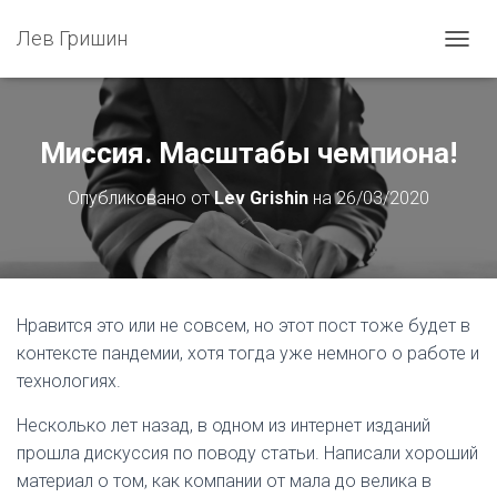
Лев Гришин
П
Е
Р
Е
К
Миссия. Масштабы чемпиона!
Л
Ю
Опубликовано от
Lev Grishin
на
26/03/2020
Ч
И
Т
Ь
Н
А
Нравится это или не совсем, но этот пост тоже будет в
В
контексте пандемии, хотя тогда уже немного о работе и
И
Г
технологиях.
А
Ц
Несколько лет назад, в одном из интернет изданий
И
прошла дискуссия по поводу статьи. Написали хороший
Ю
материал о том, как компании от мала до велика в