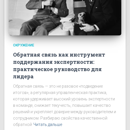
ОКРУЖЕНИЕ
Обратная связь как инструмент
поддержания экспертности:
практическое руководство для
лидера
Обратная связь — это не разовое «подведение
итогов», а регулярная управленческая практика,
которая удерживает высокий уровень экспертности
в команде, снижает текучесть, повышает качество
решений и укрепляет доверие между руководителем и
сотрудником. Разбираю свойства качественной
обратной
Читать дальше