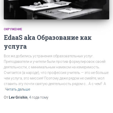
ОКРУЖЕНИЕ
EdaaS aka Образование как
услуга
Все же добились устранения образовательных услуг.
Преподаватели и учители были против формулировок своей
деятельности, с минимальным намеком на измеримость.
Считается (в народе), что профессия учитель — это не больше
чем услуга, это миссия! Поэтому даже рядом не смейте, мол
ставить эту почти святую деятельность рядом с… А с чем? А
Читать дальше
От
Lev Grishin
,
4 года
тому