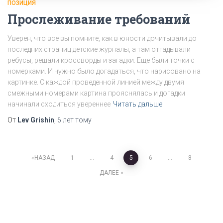
ПОЗИЦИЯ
Прослеживание требований
Уверен, что все вы помните, как в юности дочитывали до
последних страниц детские журналы, а там отгадывали
ребусы, решали кроссворды и загадки. Еще были точки с
номерками. И нужно было догадаться, что нарисовано на
картинке. С каждой проведенной линией между двумя
смежными номерами картина прояснялась и догадки
начинали сходиться увереннее
Читать дальше
От
Lev Grishin
,
6 лет
тому
Пагинация
НАЗАД
1
…
4
5
6
…
8
ДАЛЕЕ
записей