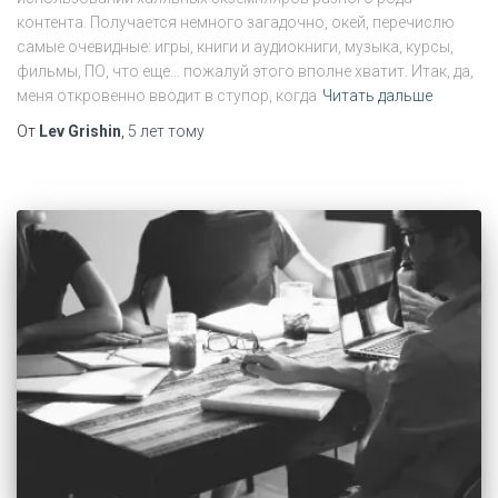
контента. Получается немного загадочно, окей, перечислю
самые очевидные: игры, книги и аудиокниги, музыка, курсы,
фильмы, ПО, что еще… пожалуй этого вполне хватит. Итак, да,
меня откровенно вводит в ступор, когда
Читать дальше
От
Lev Grishin
,
5 лет
тому