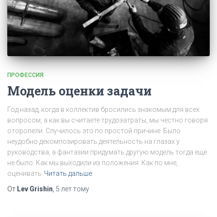
ПРОФЕССИЯ
Модель оценки задачи
Год назад, когда в коллектив бросились знакомым для всех
вопросом, а как вы считаете трудозатраты, мы честно говоря
оторопели. Случилось это по простой причине. Было
неудобно декомпозировать деятельность на глазах у
руководства, а фантазии придумать другую модель тогда еще
не было. Как мы выходили из положения. Как по мне,
оценивать
Читать дальше
От
Lev Grishin
,
5 лет
тому