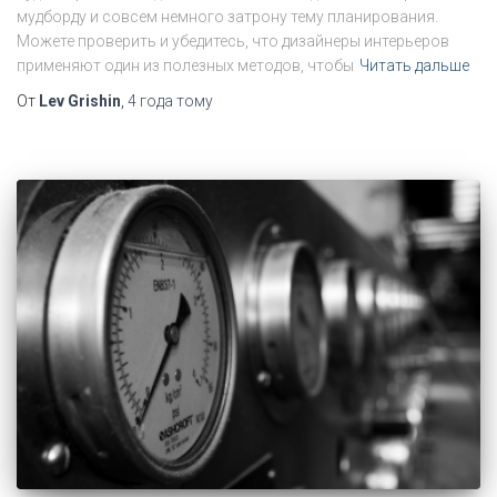
мудборду и совсем немного затрону тему планирования.
Можете проверить и убедитесь, что дизайнеры интерьеров
применяют один из полезных методов, чтобы
Читать дальше
От
Lev Grishin
,
4 года
тому