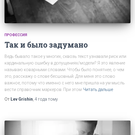
ПРОФЕССИЯ
Так и было задумано
Ведь бывало такое у многих, сквозь текст узнавали риск или
кардинальную ошибку в допущениях/модели? Я это явление
называю коварными словами. Чтобы было понятнее, о чем
это, расскажу о слове бесшовный. Для меня это слово
важное, потому что именно с него мне пришла на ум мысль
вести справочник маркеров. При этом
Читать дальше
От
Lev Grishin
,
4 года
тому