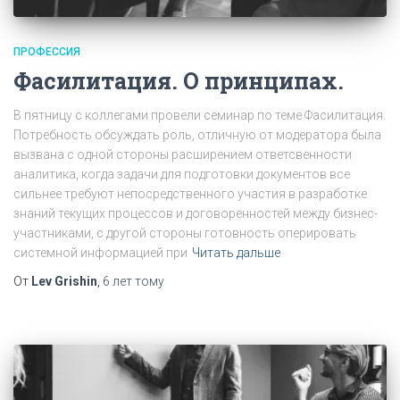
ПРОФЕССИЯ
Фасилитация. О принципах.
В пятницу с коллегами провели семинар по теме Фасилитация.
Потребность обсуждать роль, отличную от модератора была
вызвана с одной стороны расширением ответсвенности
аналитика, когда задачи для подготовки документов все
сильнее требуют непосредственного участия в разработке
знаний текущих процессов и договоренностей между бизнес-
участниками, с другой стороны готовность оперировать
системной информацией при
Читать дальше
От
Lev Grishin
,
6 лет
тому