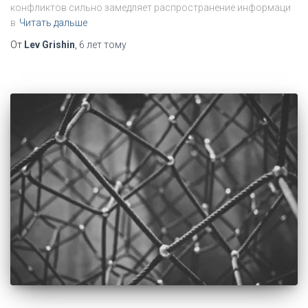
конфликтов сильно замедляет распространение информаци
в
Читать дальше
От
Lev Grishin
,
6 лет
тому