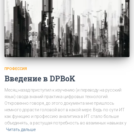
ПРОФЕССИЯ
Введение в DPBoK
Месяц назад приступил к изучению (и переводу на русский
язык) свода знаний практика цифровых технологий.
Откровенно говоря, до этого документа мне пришлось
немного дорасти головой вот в какой мере. Ведь по сути ИТ
как функцию и профессию аналитика в ИТ стало больше
объединять, а растущая потребность во взаимных навыках у
Читать дальше