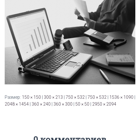
Размер:
150 × 150
|
300 × 213
|
750 × 532
|
750 × 532
|
1536 × 1090
|
2048 × 1454
|
360 × 240
|
360 × 300
|
50 × 50
|
2950 × 2094
0 комментариев