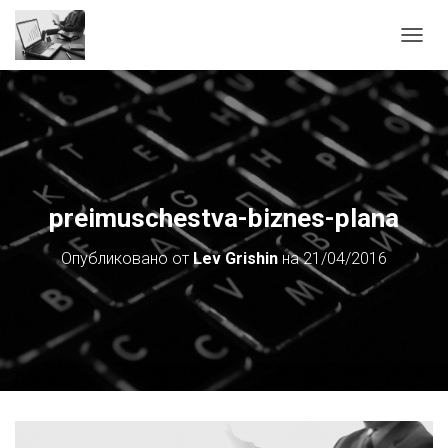
П
Е
Р
Е
К
Л
Ю
Ч
И
preimuschestva-biznes-plana
Т
Ь
Опубликовано от
Lev Grishin
на
21/04/2016
Н
А
В
И
Г
А
Ц
И
Ю