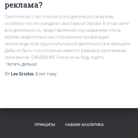
реклама?
Скептически стал относиться к деятельности музеев,
особенно после скандала с выставкой Серова. В этом свете
вся деятельность, представленная под названием «Ночь
музеев» видится мне как откровенная профанация
пропаганды культуры и культурной деятельности в принципе.
Дабы не быть голословным немного разверну свое мнение,
свои мысли. ОЖИДАНИЕ Я всю ночь буду ездить
Читать дальше
От
Lev Grishin
,
8 лет
тому
ПРИНЦИПЫ
НАВЫКИ АНАЛИТИКА