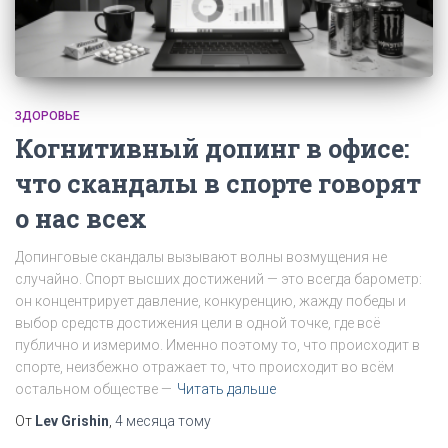
ЗДОРОВЬЕ
Когнитивный допинг в офисе:
что скандалы в спорте говорят
о нас всех
Допинговые скандалы вызывают волны возмущения не
случайно. Спорт высших достижений — это всегда барометр:
он концентрирует давление, конкуренцию, жажду победы и
выбор средств достижения цели в одной точке, где всё
публично и измеримо. Именно поэтому то, что происходит в
спорте, неизбежно отражает то, что происходит во всём
остальном обществе —
Читать дальше
От
Lev Grishin
,
4 месяца
тому