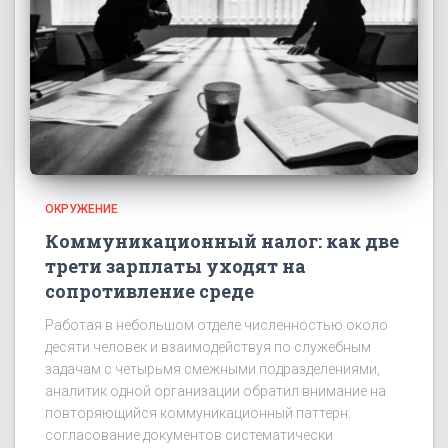
ОКРУЖЕНИЕ
Коммуникационный налог: как две
трети зарплаты уходят на
сопротивление среде
Работая в небольшом отделе численностью около
десяти человек и взаимодействуя по служебным
задачам с четырьмя смежными подразделениями,
аналитик одной организации обратил внимание на
повторяющийся коммуникационный паттерн:
согласование документов систематически