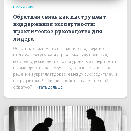
ОКРУЖЕНИЕ
Обратная связь как инструмент
поддержания экспертности:
практическое руководство для
лидера
Обратная связь — это не разовое «подведение
итогов», а регулярная управленческая практика,
которая удерживает высокий уровень экспертности
в команде, снижает текучесть, повышает качество
решений и укрепляет доверие между руководителем и
сотрудником. Разбираю свойства качественной
обратной
Читать дальше