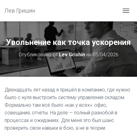
Лев Гришин
П
Е
Р
Е
К
Увольнение как точка ускорения
Л
Ю
Опубликовано от
Lev Grishin
на
05/04/2026
Ч
И
Т
Ь
Н
А
Двенадцать лет назад я пришёл в компанию, где нужно
В
было с нуля выстроить систему управления складом.
И
Г
Формально там всё было «как у всех»: офис,
А
совещания, отчёты. На деле — полный разнобой в
Ц
процессах и ожиданиях. Для меня это был шанс
И
Ю
проверить свои навыки в бою, а не в теории.