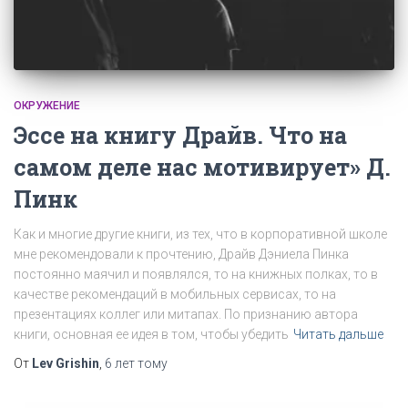
ОКРУЖЕНИЕ
Эссе на книгу Драйв. Что на
самом деле нас мотивирует» Д.
Пинк
Как и многие другие книги, из тех, что в корпоративной школе
мне рекомендовали к прочтению, Драйв Дэниела Пинка
постоянно маячил и появлялся, то на книжных полках, то в
качестве рекомендаций в мобильных сервисах, то на
презентациях коллег или митапах. По признанию автора
книги, основная ее идея в том, чтобы убедить
Читать дальше
От
Lev Grishin
,
6 лет
тому