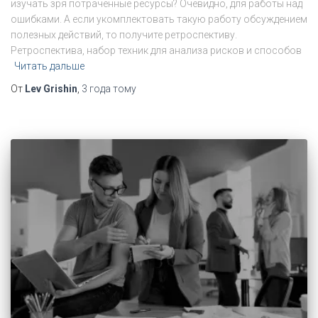
изучать зря потраченные ресурсы? Очевидно, для работы над
ошибками. А если укомплектовать такую работу обсуждением
полезных действий, то получите ретроспективу.
Ретроспектива, набор техник для анализа рисков и способов
Читать дальше
От
Lev Grishin
,
3 года
тому