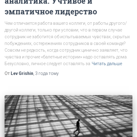
аналитика. Учтивое и
эмпатичное лидерство
Чем отличается работа вашего коллеги, от работы другого/
другой коллеги, только при условии, что в первом случае
сотрудник не заботится об испытываемых чувствах, скрытых
побуждениях, остережениях сотрудников в своей команде?
Совсем не редкость, когда сотрудник цинично заявляет, что
чувства и прочие «балетные истории» надо оставлять дома.
Безусловно, личное следует оставлять за
Читать дальше
От
Lev Grishin
,
3 года
тому