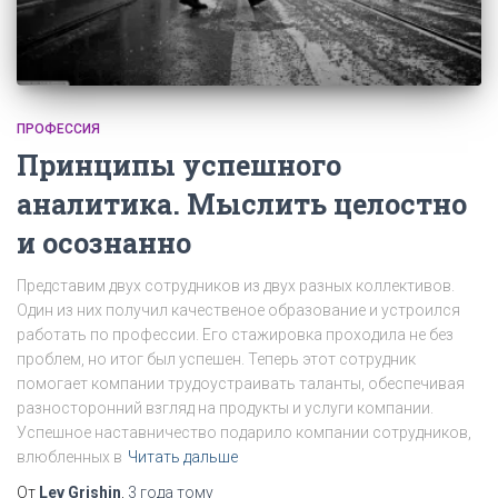
ПРОФЕССИЯ
Принципы успешного
аналитика. Мыслить целостно
и осознанно
Представим двух сотрудников из двух разных коллективов.
Один из них получил качественое образование и устроился
работать по профессии. Его стажировка проходила не без
проблем, но итог был успешен. Теперь этот сотрудник
помогает компании трудоустраивать таланты, обеспечивая
разносторонний взгляд на продукты и услуги компании.
Успешное наставничество подарило компании сотрудников,
влюбленных в
Читать дальше
От
Lev Grishin
,
3 года
тому