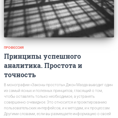
ПРОФЕССИЯ
Принципы успешного
аналитика. Простота и
точность
В монографии «Законы простоты» Джон Маэда выводит один
из самый ясных и полезных принципов, гласящий о том,
чтобы оставлять только необходимое, а устранять
совершенно очевидное. Это относится и проектированию
пользовательских интерфейсов, и к методам, и к процессам.
Другими словами, если вы размещаете информацию о своей