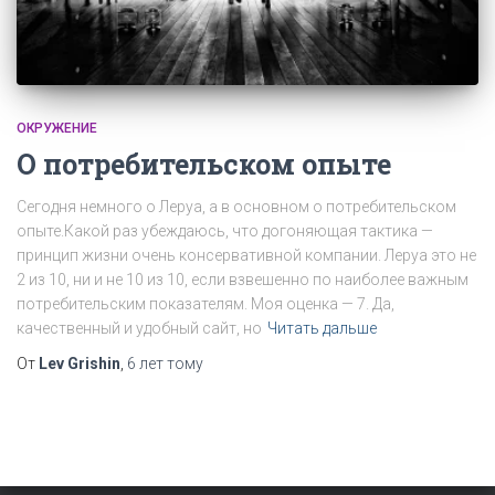
ОКРУЖЕНИЕ
О потребительском опыте
Сегодня немного о Леруа, а в основном о потребительском
опыте.Какой раз убеждаюсь, что догоняющая тактика —
принцип жизни очень консервативной компании. Леруа это не
2 из 10, ни и не 10 из 10, если взвешенно по наиболее важным
потребительским показателям. Моя оценка — 7. Да,
качественный и удобный сайт, но
Читать дальше
От
Lev Grishin
,
6 лет
тому