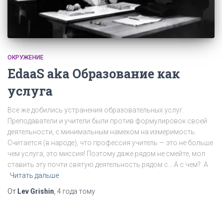
ОКРУЖЕНИЕ
EdaaS aka Образование как
услуга
Все же добились устранения образовательных услуг.
Преподаватели и учители были против формулировок своей
деятельности, с минимальным намеком на измеримость.
Считается (в народе), что профессия учитель — это не больше
чем услуга, это миссия! Поэтому даже рядом не смейте, мол
ставить эту почти святую деятельность рядом с… А с чем? А
Читать дальше
От
Lev Grishin
,
4 года
тому