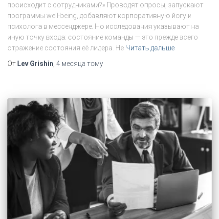
происходит с сотрудниками?» Проводят опросы, запускают
программы well-being, добавляют корпоративную йогу и
психолога в мессенджере. Но исследования указывают на
иную точку входа: состояние команды — это прежде всего
отражение состояния её лидера. Не
Читать дальше
От
Lev Grishin
,
4 месяца
тому