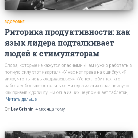
ЗДОРОВЬЕ
Риторика продуктивности: как
язык лидера подталкивает
людей к стимуляторам
Слова, которые не кажутся опасными «Нам нужно работать в
полную силу этот квартал». «У нас нет права на ошибку». «Я
вижу, что ты не выкладываешься». «Успех любит тех, кто
работает больше остальных». Ни одна из этих фраз не звучит
как призыв к допингу. Ни одна из них не упоминает таблетки,
Читать дальше
От
Lev Grishin
,
4 месяца
тому