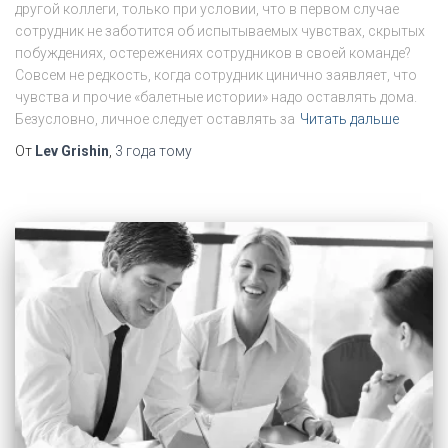
другой коллеги, только при условии, что в первом случае
сотрудник не заботится об испытываемых чувствах, скрытых
побуждениях, остережениях сотрудников в своей команде?
Совсем не редкость, когда сотрудник цинично заявляет, что
чувства и прочие «балетные истории» надо оставлять дома.
Безусловно, личное следует оставлять за
Читать дальше
От
Lev Grishin
,
3 года
тому