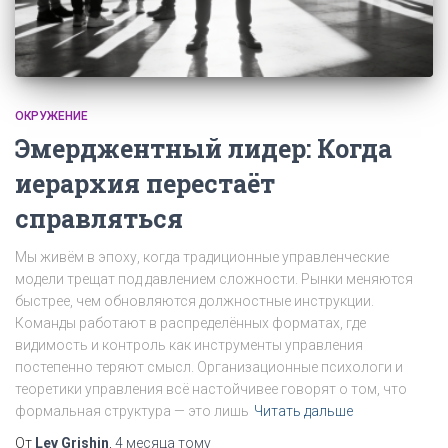
ОКРУЖЕНИЕ
Эмерджентный лидер: Когда
иерархия перестаёт
справляться
Мы живём в эпоху, когда традиционные управленческие
модели трещат под давлением сложности. Рынки меняются
быстрее, чем обновляются должностные инструкции.
Команды работают в распределённых форматах, где
видимость и контроль как инструменты управления
постепенно теряют смысл. Организационные психологи и
теоретики управления всё настойчивее говорят о том, что
формальная структура — это лишь
Читать дальше
От
Lev Grishin
,
4 месяца
тому