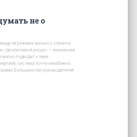
думать не о
оманду из режима «вечного спринта
», где ключевой ресурс — жизненная
я мягко подводит к теме
энергией, система почти неизбежно
орами. Большинство руководителей