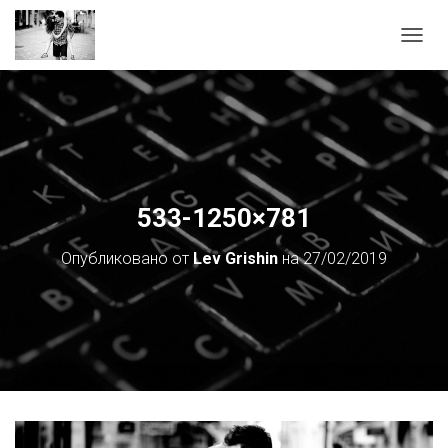
П
Е
Р
Е
К
Л
Ю
Ч
И
533-1250×781
Т
Ь
Опубликовано от
Lev Grishin
на
27/02/2019
Н
А
В
И
Г
А
Ц
И
Ю